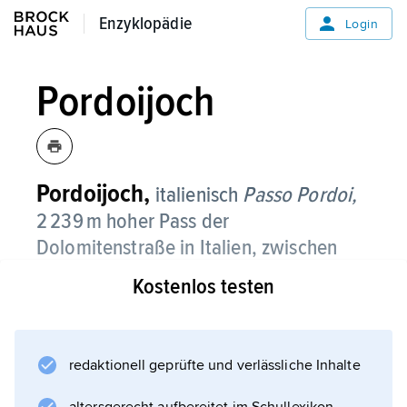
Enzyklopädie
Enzyklopädie
Login
Pordoijoch
Pordoijoch,
italienisch
Passo Pordoi,
2 239 m hoher Pass der
Dolomitenstraße in Italien, zwischen
Sella- und Marmoladagruppe;
Kostenlos testen
Seilbahn zum Sasso Pordoi (2 950 m über
dem Meeresspiegel). Die Straße über das
Pordoijoch verbindet das Fassatal mit dem Tal
redaktionell geprüfte und verlässliche Inhalte
des Cordevole und damit Bozen mit Cortina