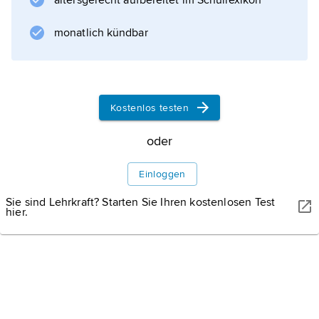
altersgerecht aufbereitet im Schullexikon
d'Ampezzo.
Weitere Medien
monatlich kündbar
Kostenlos testen
Informationen zum Artikel
oder
Einloggen
Sie sind Lehrkraft? Starten Sie Ihren kostenlosen Test
hier.