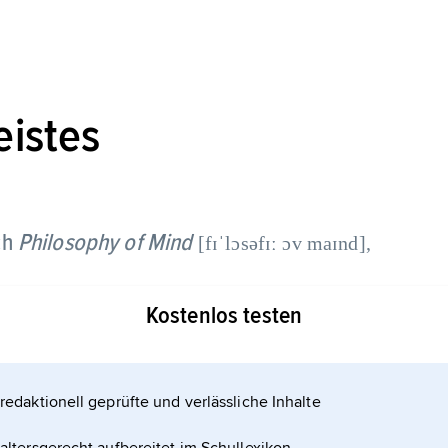
eistes
ch
Philosophy of Mind
[fɪˈlɔsəfɪː ɔv maɪnd],
t der Natur der geistig-seelischen Phänomene und
Kostenlos testen
tigt. Zu den grundlegenden Fragen der Philosophie
redaktionell geprüfte und verlässliche Inhalte