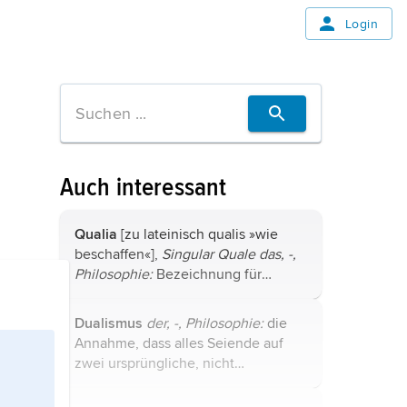
Login
Auch interessant
Qualia
[zu lateinisch qualis »wie
beschaffen«],
Singular Quale
das, -,
Philosophie:
Bezeichnung für
phänomenale Eigenschaften von
mentalen Zuständen, etwa
Dualismus
der, -,
Philosophie:
die
Empfindungen und
Annahme, dass alles Seiende auf
Wahrnehmungen. Qualia
zwei ursprüngliche, nicht
erschließen ...
auseinander herzuleitende
Prinzipien gegründet sei; z. B. Gott –