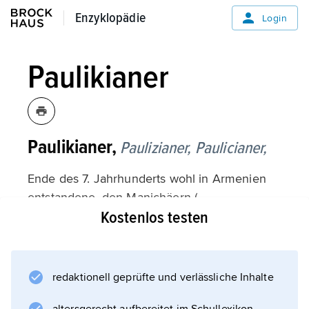
Enzyklopädie
Enzyklopädie
Login
Paulikianer
Paulikianer,
Paulizianer,
Paulicianer,
Ende des 7. Jahrhunderts wohl in Armenien
entstandene, den Manichäern (
Kostenlos testen
Manichäismus
) verwandte, wahrscheinlich noch von den
Markioniten (
Marcion
redaktionell geprüfte und verlässliche Inhalte
) beeinflusste dualistisch-gnostische