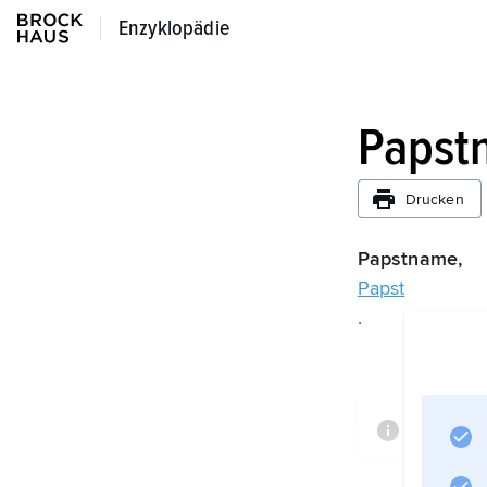
Enzyklopädie
Enzyklopädie
Papst
Drucken
Papstname,
Papst
.
Informa