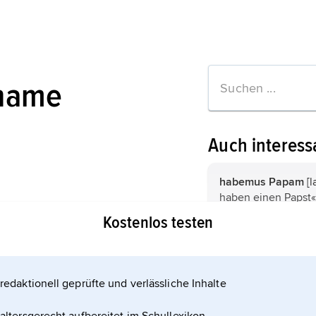
name
Auch interess
habemus Papam
[l
haben einen Papst«], der Ruf, 
dem der Erste Kard
Kostenlos testen
der Außenloggia der
Rom die vollzogen
Cölestin (II.),
Gegenp
bekannt gibt.
weltlich
Theobald 
tionen zum Artikel
1127. Kardinalpries
redaktionell geprüfte und verlässliche Inhalte
16.12.1124, drei Ta
Calixtus ...