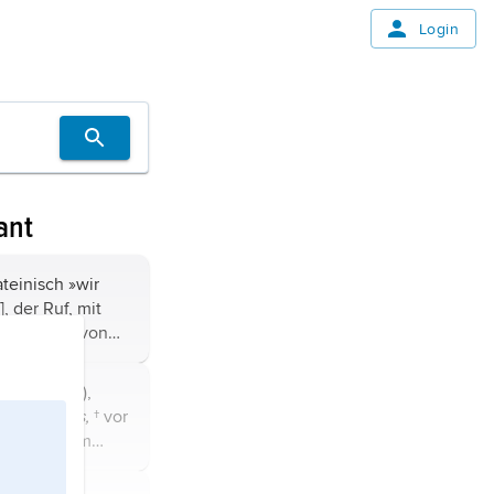
Login
ant
ateinisch »wir
mit
inaldiakon von
 Peterskirche in
e Papstwahl
apst (1124),
Buccapecus,
† vor
ter; wurde am
ge nach dem Tod