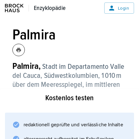
Enzyklopädie
Enzyklopädie
Login
Palmira
Palmira,
Stadt im Departamento Valle
del Cauca, Südwestkolumbien, 1 010 m
über dem Meeresspiegel, im mittleren
Caucatal, 237 900 Einwohner;
Kostenlos testen
Universität; katholischer Bischofssitz; Handels-
und Verarbeitungszentrum einer der
wichtigsten Agrarregionen (Zuckerrohr, Reis,
redaktionell geprüfte und verlässliche Inhalte
Baumwolle; Rinder), mit der bedeutendsten