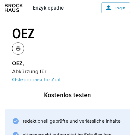
Enzyklopädie
Enzyklopädie
Login
OEZ
OEZ,
Abkürzung für
O
st
e
uropäische
Z
eit
.
Kostenlos testen
Informationen zum Artikel
redaktionell geprüfte und verlässliche Inhalte