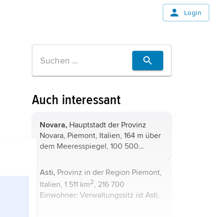
Login
Auch interessant
Novara,
Hauptstadt der Provinz
Novara, Piemont, Italien, 164 m über
dem Meeresspiegel, 100 500
Einwohner; Bischofssitz;
kartografisches Institut De Agostini,
Asti,
Provinz in der Region Piemont,
Museen, Bibliothek; Zentrum des
2
Italien, 1 511 km
, 216 700
italienischen ...
Einwohner; Verwaltungssitz ist
Asti
.