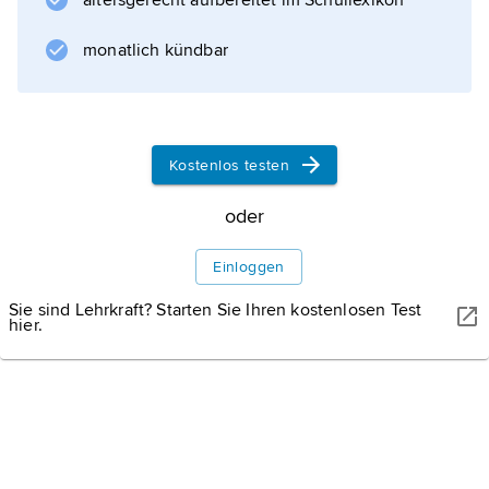
altersgerecht aufbereitet im Schullexikon
). Die Regelung des Notenumlaufs ist im
Allgemeinen der Notenbank übertragen.
monatlich kündbar
Durch Änderung des Notenumlaufs kann
diese die
Kostenlos testen
Informationen zum Artikel
oder
Einloggen
Sie sind Lehrkraft? Starten Sie Ihren kostenlosen Test
hier.