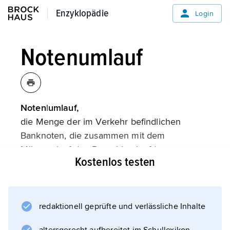
Enzyklopädie
Enzyklopädie
Login
Notenumlauf
Noten|umlauf,
die Menge der im Verkehr befindlichen
Banknoten, die zusammen mit dem
Münzumlauf den Bargeldumlauf (
Kostenlos testen
Bargeld
) und zusammen mit den Sichteinlagen bei
inländischen Banken (Buchgeld) den
gesamten Geldumlauf bildet (
redaktionell geprüfte und verlässliche Inhalte
Geldmenge