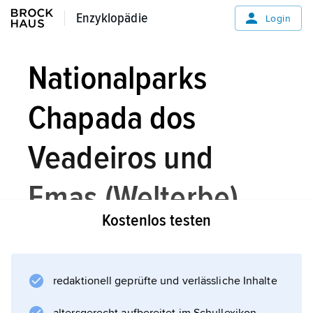
Enzyklopädie
Enzyklopädie
Login
Nationalparks
Chapada dos
Veadeiros und
Emas (Welterbe)
Kostenlos testen
Die beiden Nationalparks liegen in den
redaktionell geprüfte und verlässliche Inhalte
Campos cerrados
, der Savannenlandschaft im Mittelwesten