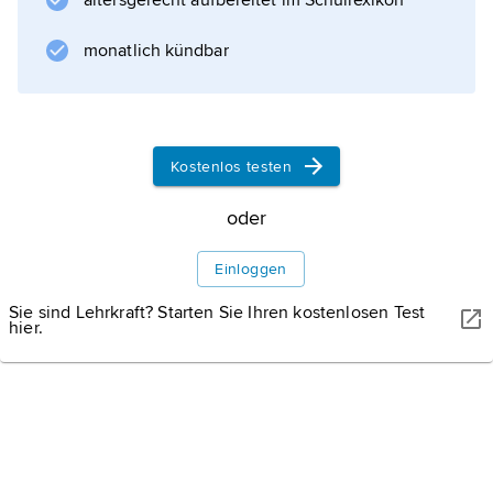
altersgerecht aufbereitet im Schullexikon
Brasiliens. Die unberührten Landschaften sind
Lebensraum für viele Tiere wie Wildhirsche,
monatlich kündbar
Affen und Königsgeier. Der 2 400 km² große
Chapada dos Veadeiros erstreckt sich über
die höchsten Abschnitte der Landschaft. Der 1
300 km² große Emas-Nationalpark liegt im
Kostenlos testen
offenen
oder
Einloggen
Informationen zum Artikel
Sie sind Lehrkraft? Starten Sie Ihren kostenlosen Test
hier.