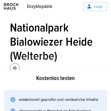
Enzyklopädie
Enzyklopädie
Login
Nationalpark
Bialowiezer Heide
(Welterbe)
Kostenlos testen
Der Nationalpark Bialowiezer Heide ist ein
grenzübergreifendes Welterbe in Polen und
Belarus. Er gilt als letzter Tieflandurwald
redaktionell geprüfte und verlässliche Inhalte
Europas, mit Sümpfen und Mooren, fast
unberührten Laub- und Mischwäldern sowie