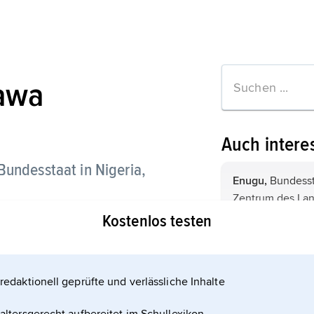
awa
Auch intere
Bundesstaat in Nigeria,
Enugu,
Bundesstaat von Nigeria, im
Zentrum des Lan
andes, 27 117 km
(2016) 4,41 Mio.
Kostenlos testen
Hauptstadt ist E
. Einwohner, Hauptstadt ist
Plateau
, Bundesstaat von Nigeria,
im Zentrum des 
redaktionell geprüfte und verlässliche Inhalte
(2016) 4,2 Mio. 
Hauptstadt ist Jo