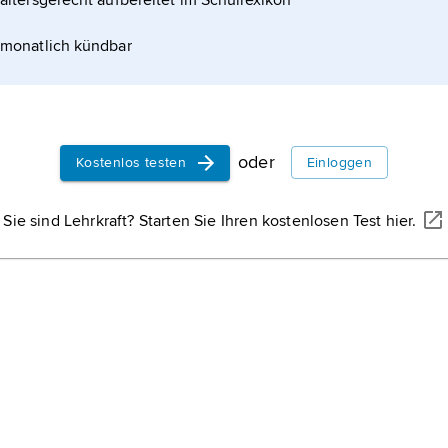
altersgerecht aufbereitet im Schullexikon
Kaduna,
Bundess
im Zentrum des 
monatlich kündbar
2
km
, (2016) 8,2
onen zum Artikel
Hauptstadt ist K
Kogi
Bundesstaat 
Zentrum des Lan
(2016) 4,47 Mio.
oder
Kostenlos testen
Einloggen
Hauptstadt ist Lo
Edo,
Bundesstaat 
Sie sind Lehrkraft? Starten Sie Ihren kostenlosen Test hier.
Zentrum des Lan
(2016) 4,24 Mio.
Hauptstadt ist
Be
Bauchi
,
Bautschi
Bundesstaat von N
Zentrum des Lan
(2016) 6,54 Mio.
Hauptstadt ist B
Kwara,
Bundesstaat von Nigeria, im
Westen des Lan