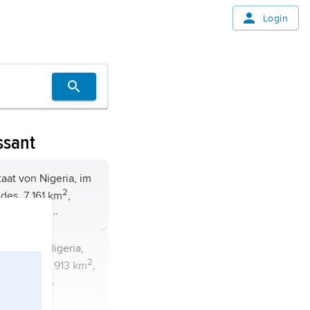
Login
ssant
2
des, 7 161 km
,
 Einwohner;
nugu.
2
Landes, 30 913 km
,
Einwohner;
s.