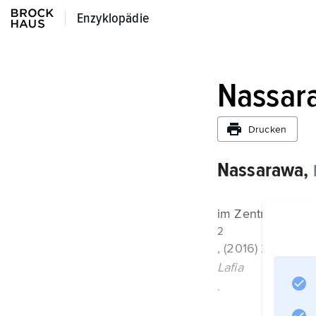
Enzyklopädie
Enzyklopädie
Nassar
Drucken
Nassarawa,
im Zentrum des L
2
, (2016) 2,52 Mio
Lafia
.