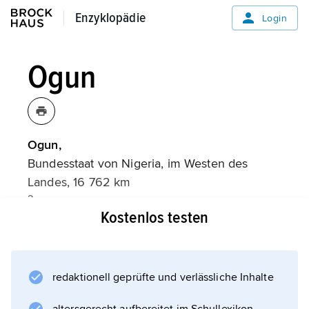
Enzyklopädie
Enzyklopädie
Login
Ogun
Ogun,
Bundesstaat von Nigeria, im Westen des
Landes, 16 762 km
2
Kostenlos testen
, (2016) 5,22 Mio. Einwohner; Hauptstadt ist
Abeokuta
.
redaktionell geprüfte und verlässliche Inhalte