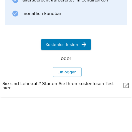
altersgerecht aufbereitet im Schullexikon
byzantinischer
monatlich kündbar
Stadtarchitektur
Kostenlos testen
Informationen zum Artikel
oder
Einloggen
Sie sind Lehrkraft? Starten Sie Ihren kostenlosen Test
hier.