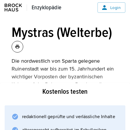
Enzyklopädie
Enzyklopädie
Login
Mystras (Welterbe)
Die nordwestlich von Sparta gelegene
Ruinenstadt war bis zum 15. Jahrhundert ein
wichtiger Vorposten der byzantinischen
Kaiser auf der Peloponnes. Rund um die
Kostenlos testen
Festung entstand ab dem 13. Jahrhundert mit
Klöstern und Kirchen ein bedeutendes
Zentrum byzantinischen Geisteslebens.
redaktionell geprüfte und verlässliche Inhalte
Vom Glanz