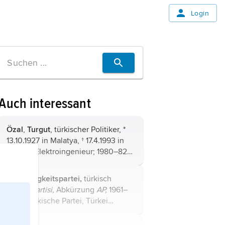
Login
Auch interessant
Özal
,
Turgut
, türkischer Politiker, *
13.10.1927 in Malatya, † 17.4.1993 in
Ankara. Elektroingenieur; 1980–82
stellvertretender Ministerpräsident,
gründete 1983 die Mutterlandspartei
Gerechtigkeitspartei,
türkisch
(ANAP; 1983–89 deren ...
Adalet Partisi,
Abkürzung
AP,
1961–
80/81 türkische Partei,
Türkei
(Geschichte).