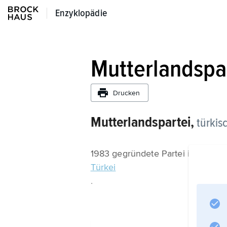
Enzyklopädie
Enzyklopädie
Mutterlandspa
Drucken
Mutterlandspartei,
türkis
1983 gegründete Partei in der
Türkei
.