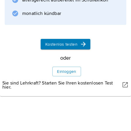
altersgerecht aufbereitet im Schullexikon
der mit Sonntag beginnenden christlichen
Woche
monatlich kündbar
, seit 1976 gemäß einer internationalen
Vereinbarung der erste Tag der (bürgerlichen)
Kalenderwoche.
Kostenlos testen
oder
Informationen zum Artikel
Einloggen
Sie sind Lehrkraft? Starten Sie Ihren kostenlosen Test
hier.