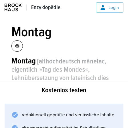
Enzyklopädie
Enzyklopädie
Login
Montag
Montag
[althochdeutsch mānetac,
eigentlich »Tag des Mondes«,
Lehnübersetzung von lateinisch dies
Lunae »Tag der Mondgöttin Luna«
Kostenlos testen
beziehungsweise nach griechisch
hēméra Selḗnes »Tag der Mondgöttin
Selene«]
,
redaktionell geprüfte und verlässliche Inhalte
kirchenliturgischer Name für den zweiten Tag