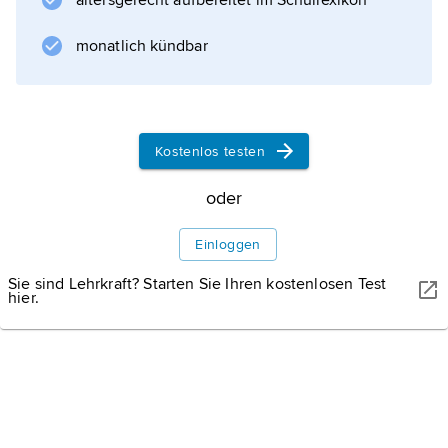
altersgerecht aufbereitet im Schullexikon
Inhaltlich handelt es sich um (v. a. gesetzliche)
monatlich kündbar
Ergänzungen zur schriftlichen
Thora
.
Kostenlos testen
oder
Informationen zum Artikel
Einloggen
Sie sind Lehrkraft? Starten Sie Ihren kostenlosen Test
hier.