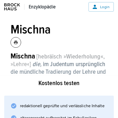
Enzyklopädie
Enzyklopädie
Login
Mischna
Mischna
[hebräisch »Wiederholung«,
»Lehre«]
die,
im Judentum ursprünglich
die mündliche Tradierung der Lehre und
ihre Einprägung durch ständige
Kostenlos testen
Wiederholung sowie die einzelnen
Lehrsätze selbst, dann auch die
schriftlich fixierte Zusammenfassung des
redaktionell geprüfte und verlässliche Inhalte
(mündlich) überlieferten
Traditionsstoffes.