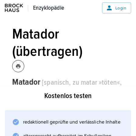
Enzyklopädie
Enzyklopädie
Login
Matador
(übertragen)
Matador
[spanisch, zu matar »töten«,
von lateinisch matare »schlachten«]
Kostenlos testen
der, -s/-e
auch
-en/-en,
Stierkämpfer, der dem Stier den Todesstoß
gibt;
redaktionell geprüfte und verlässliche Inhalte
übertragen: