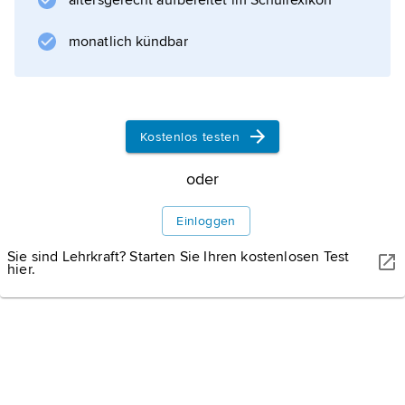
altersgerecht aufbereitet im Schullexikon
wichtiger Mann, Anführer, Hauptperson.
monatlich kündbar
Informationen zum Artikel
Kostenlos testen
oder
Einloggen
Sie sind Lehrkraft? Starten Sie Ihren kostenlosen Test
hier.