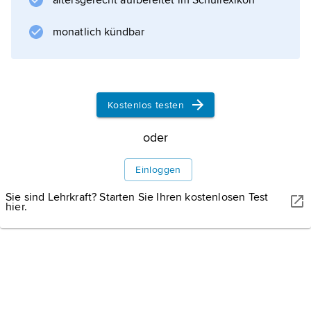
altersgerecht aufbereitet im Schullexikon
Jahrhundert.
monatlich kündbar
Mit der Ruhe des
Buddha
Kostenlos testen
oder
Informationen zum Artikel
Einloggen
Sie sind Lehrkraft? Starten Sie Ihren kostenlosen Test
hier.