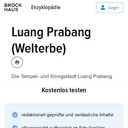
Enzyklopädie
Enzyklopädie
Login
Luang Prabang
(Welterbe)
Die Tempel- und Königsstadt Luang Prabang
liegt an der Mündung des Nam Khan in den
Kostenlos testen
Mekong. Sie war über Jahrhunderte Sitz der
Könige von Laos. An diese Zeiten erinnern
die 30 buddhistischen Klosteranlagen und
Tempel. Herausragend ist der prächtige
redaktionell geprüfte und verlässliche Inhalte
Königstempel Wat Xieng Thong aus dem 16.