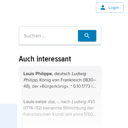
Login
Auch interessant
Louis Philippe,
deutsch
Ludwig
Philipp,
König von Frankreich (1830–
48), der »Bürgerkönig«, * 6.10.1773 in
Paris, † 26.8.1850 in Claremont Park
(bei London). Sohn von Herzog
Louis-seize
das, -,
nach
Ludwig XVI.
Louis Philippe Joseph von Orléans
;
(1774–92) benannte Stilrichtung der
wurde 1785 Herzog von Chartres,
französischen Kunst seit etwa 1760
nach der Hinrichtung des Vaters ...
bis zur Französischen Revolution,
die in Abwendung vom Rokoko