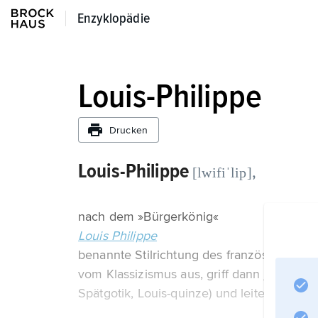
Enzyklopädie
Enzyklopädie
Louis-Philippe
Drucken
Louis-Philippe
,
[lwifiˈlip]
nach dem »Bürgerkönig«
Louis Philippe
benannte Stilrichtung des französischen 
vom Klassizismus aus, griff dann jedoch F
Spätgotik, Louis-quinze) und leitete damit