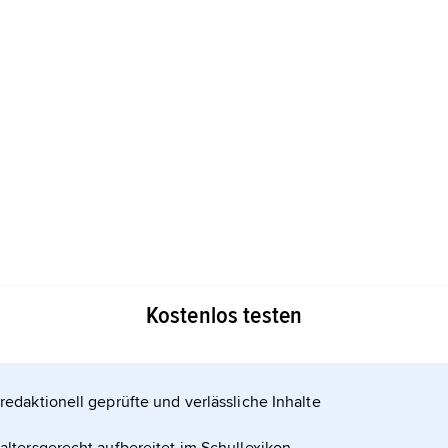
Kostenlos testen
Kunsthandwerks um 1820 bis etwa 1850. Sie ging
ormen vorausgegangener Kunststile auf (v. a.
redaktionell geprüfte und verlässliche Inhalte
 den französischen Historismus ein.