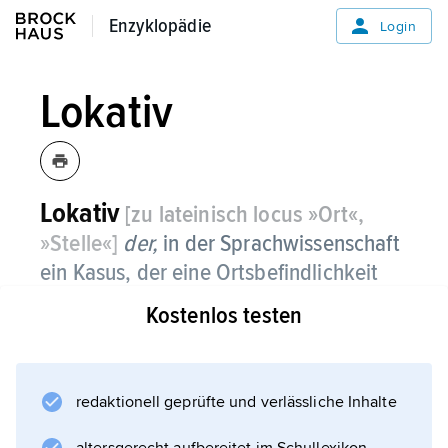
Enzyklopädie
Enzyklopädie
Login
Lokativ
Lokativ
[zu lateinisch locus »Ort«,
»Stelle«]
der,
in der Sprachwissenschaft
ein Kasus, der eine Ortsbefindlichkeit
bezeichnet.
Kostenlos testen
Reste indogermanischer Lokativformen haben
sich z. B. im Griechischen (oikoi »zu Hause«)
und im Lateinischen (domi »zu Hause«)
redaktionell geprüfte und verlässliche Inhalte
erhalten.