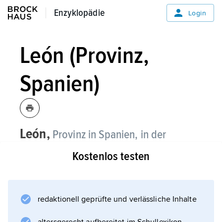
Enzyklopädie
Enzyklopädie
Login
León (Provinz,
Spanien)
León,
Provinz in Spanien, in der
autonomen Region Kastilien-León,
Kostenlos testen
2
15 581 km
, 479 400 Einwohner;
Verwaltungssitz ist
León
.
redaktionell geprüfte und verlässliche Inhalte
Die Provinz erstreckt sich von den Süd-
Ausläufern des Kantabrischen Gebirges