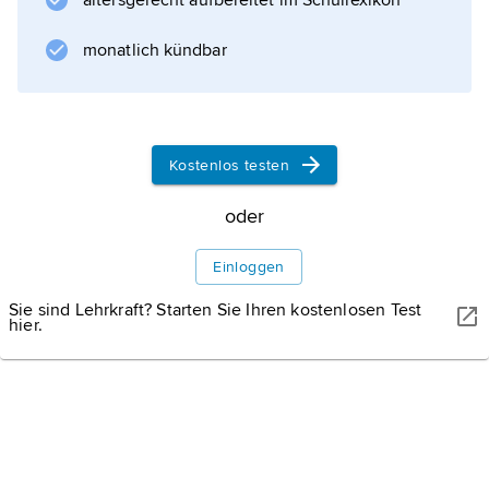
altersgerecht aufbereitet im Schullexikon
südwärts über die Hochfläche der Nord-
Meseta; hat kontinentales Klima (300–400
monatlich kündbar
mm Jahresniederschlag). Die Höhenzüge
bedecken Macchie, Garigue und Steineichen,
auf der Hochfläche Anbau von Weizen,
Zuckerrüben und Wein; ferner Schaf- und
Kostenlos testen
Rinderhaltung.
oder
Einloggen
Informationen zum Artikel
Sie sind Lehrkraft? Starten Sie Ihren kostenlosen Test
hier.