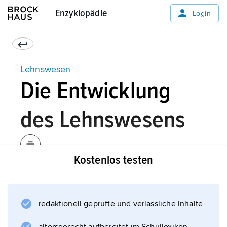
Enzyklopädie
Enzyklopädie
Login
Lehnswesen
Die Entwicklung
des Lehnswesens
Kostenlos testen
Das Lehnswesen des deutschen Mittelalters
ging hervor aus der seit dem 7./8. Jahrhundert
im Frankenreich vollzogenen Verschmelzung
redaktionell geprüfte und verlässliche Inhalte
der personenrechtlichen Vasallität und des
sachenrechtlichen Benefizialwesens. Die