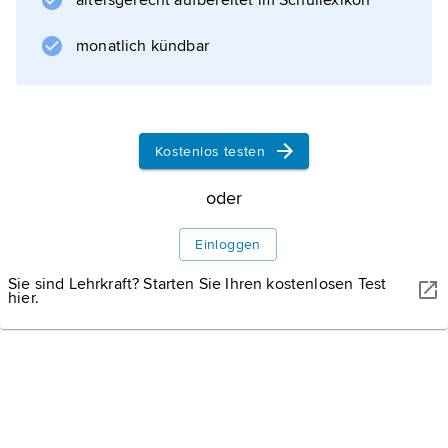
altersgerecht aufbereitet im Schullexikon
Vasallität, eine Verbindung der ursprünglich
monatlich kündbar
gallorömischen Kommendation und der
altgermanischen Gefolgschaft, war das
Treudienstverhältnis, das den Mann (Vassus)
verpflichtete, dem Herrn (Dominus, Senior)
Kostenlos testen
gegen Schutz
oder
Einloggen
Informationen zum Artikel
Sie sind Lehrkraft? Starten Sie Ihren kostenlosen Test
hier.