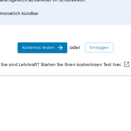
altersgerecht aufbereitet im Schullexikon
monatlich kündbar
und Brandenburg die Städte Zittau, Görlitz, Bad
oder
Kostenlos testen
Einloggen
Sie sind Lehrkraft? Starten Sie Ihren kostenlosen Test hier.