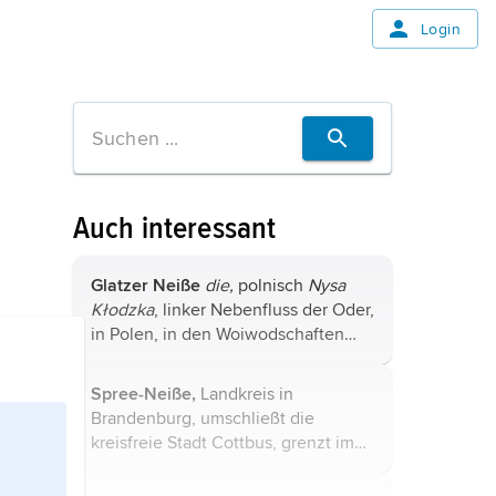
Login
Auch interessant
Glatzer Neiße
die,
polnisch
Nysa
Kłodzka
, linker Nebenfluss der Oder,
in Polen, in den Woiwodschaften
Niederschlesien und Oppeln, 182 km
lang, entspringt im Glatzer
Spree-Neiße,
Landkreis in
Schneegebirge der Sudeten,
Brandenburg
, umschließt die
durchfließt ...
kreisfreie Stadt Cottbus, grenzt im
Süden an Sachsen und im Osten mit
2
der Neiße an Polen, 1 657 km
,