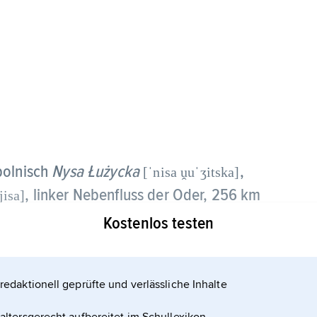
olnisch
Nysa Łużycka
,
[ˈnisa ṷuˈʒitska]
, linker Nebenfluss der Oder, 256 km
jisa]
en Republik am Südhang des Isergebirges
Kostenlos testen
ließt Liberec und bildet nach Verlassen der
Mündung in die Oder (199 km) die
redaktionell geprüfte und verlässliche Inhalte