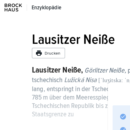
Enzyklopädie
Enzyklopädie
Lausitzer Neiße
Drucken
Lausitzer Neiße,
Görlitzer Neiße,
p
tschechisch
Lužická Nisa
[ˈluʒitskaː ˈn
lang, entspringt in der Tschechisch
785 m über dem Meeresspiegel, durchf
Tschechischen Republik bis zu ihrer 
Staatsgrenze zu