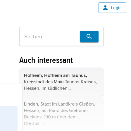
Login
Auch interessant
Hofheim,
Hofheim am Taunus,
Kreisstadt des Main-Taunus-Kreises,
Hessen, im südlichen
Taunusvorland, 121–410 m über dem
Meeresspiegel, (2020) 39 900
Linden,
Stadt im Landkreis Gießen,
Einwohner; Maschinenbau, Glas-
Hessen, am Rand des Gießener
und Holzverarbeitung; zahlreiche ...
Beckens, 190 m über dem
Meeresspiegel, 12 400 Einwohner;
Die aus ...
Hüttenberger Heimatmuseum; klein-