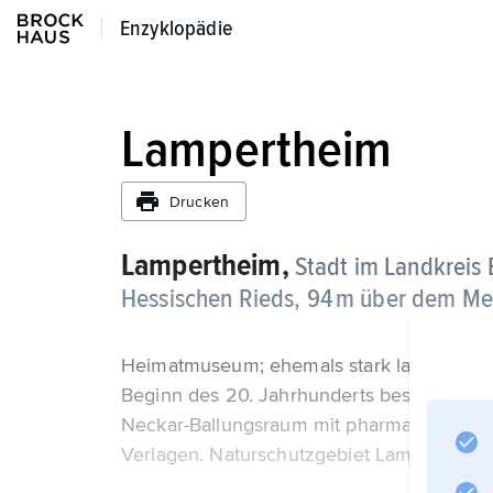
Enzyklopädie
Enzyklopädie
Lampertheim
Drucken
Lampertheim,
Stadt im Landkreis 
Hessischen Rieds, 94 m über dem Me
Heimatmuseum; ehemals stark landwirtscha
Beginn des 20. Jahrhunderts besonders Sp
Neckar-Ballungsraum mit pharmazeutischer
Verlagen. Naturschutzgebiet Lampertheime