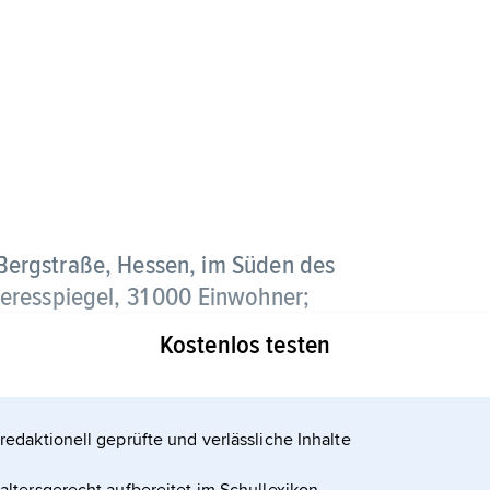
Bergstraße, Hessen, im Süden des
eresspiegel, 31 000 Einwohner;
Kostenlos testen
ftlich geprägt und bekannt für Tabakbau, seit
argelbau; heute Industriestandort im Rhein-
 und Metall verarbeitender Industrie sowie
redaktionell geprüfte und verlässliche Inhalte
r Altrhein mit der Halbinsel Biedensand.