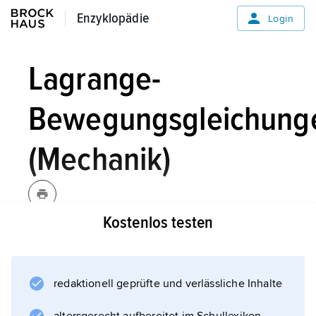
Enzyklopädie
Enzyklopädie
Login
Lagrange-
Bewegungsgleichung
(Mechanik)
Kostenlos testen
Lagrange-
Bewegungsgleichungen
[
laˈgrãʒ-;
nach
J. L. de Lagrange
],
Lagrange-
redaktionell geprüfte und verlässliche Inhalte
Gleichungen,
Mechanik: