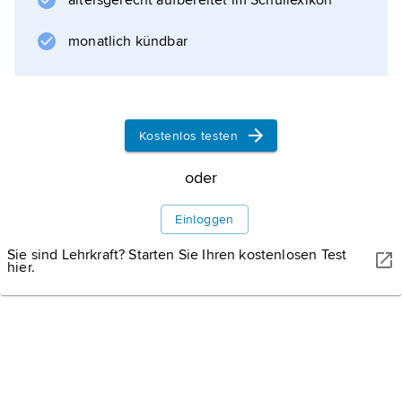
altersgerecht aufbereitet im Schullexikon
Bewegungsgleichungen für ein System aus N
Punktmassen. Die
monatlich kündbar
Lagrange-Bewegungsgleichungen erster Art,
Kostenlos testen
Informationen zum Artikel
oder
Einloggen
Sie sind Lehrkraft? Starten Sie Ihren kostenlosen Test
hier.