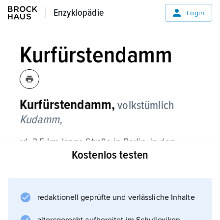
Enzyklopädie
Enzyklopädie
Login
Kurfürstendamm
Kurfürstendamm,
volkstümlich
Kudamm,
rd. 3,5 km lange Straße in Berlin, in den
Kostenlos testen
Verwaltungsbezirken Charlottenburg und
Wilmersdorf, einer der großen weltstädtischen
Boulevards; ursprünglich ein im 16.
Jahrhundert von Kurfürst
redaktionell geprüfte und verlässliche Inhalte
Joachim II.