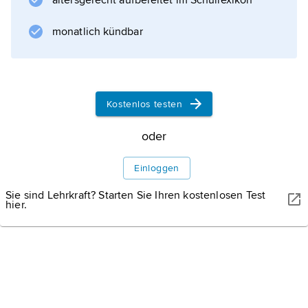
altersgerecht aufbereitet im Schullexikon
angelegter Dammweg zu seinem Jagdschloss
im Grunewald, von
monatlich kündbar
Bismarck
1881 ausgebaut (53 m breit).
Kostenlos testen
Informationen zum Artikel
oder
Einloggen
Sie sind Lehrkraft? Starten Sie Ihren kostenlosen Test
hier.