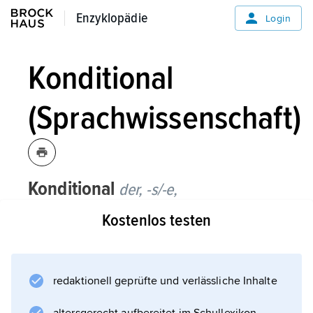
Enzyklopädie
Enzyklopädie
Login
Konditional
(Sprachwissenschaft)
Konditional
der, -s/-e,
Bedingungsform,
Sprachwissenschaft:
Kostenlos testen
Modus des Verbs zur Bezeichnung einer
Bedingung, z. B. französisch »si tu venais, je
serais à ta disposition« (»wenn du kämst,
redaktionell geprüfte und verlässliche Inhalte
stünde ich zu deiner Verfügung«). Im