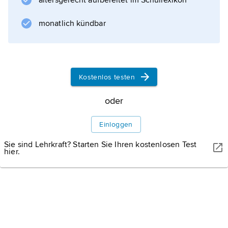
altersgerecht aufbereitet im Schullexikon
Deutschen wird der Konditional heute
weitgehend mit »würde« umschrieben (z. B.
monatlich kündbar
»er würde gern kommen, wenn ...« anstelle
von »er käme gern, wenn
Kostenlos testen
Informationen zum Artikel
oder
Einloggen
Sie sind Lehrkraft? Starten Sie Ihren kostenlosen Test
hier.