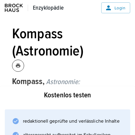
Enzyklopädie
Enzyklopädie
Login
Kompass
(Astronomie)
Kompass,
Astronomie:
Schiffskompass,
lateinisch
Pyxis,
Kostenlos testen
Abkürzung
Pyx,
kleines
Sternbild
redaktionell geprüfte und verlässliche Inhalte
des Südhimmels, in Mitteleuropa an