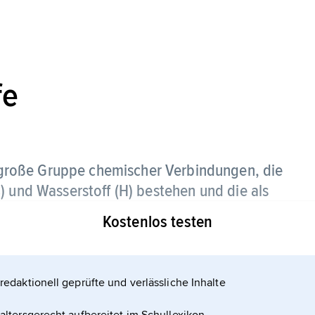
fe
große Gruppe chemischer Verbindungen, die
) und Wasserstoff (H) bestehen und die als
dungen anzusehen sind.
Kostenlos testen
uppen substituiert bzw. die C-Atome durch
s die unübersehbare Vielfalt der organischen
redaktionell geprüfte und verlässliche Inhalte
 jeweils vier Bindungen ausbilden können, sind bei
urch Einfachbindungen verknüpft