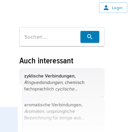
Login
Auch interessant
zyklische Verbindungen,
Ringverbindungen,
chemisch
fachsprachlich
cyclische
Verbindungen,
chemische
Verbindungen, in denen alle oder
aromatische Verbindungen,
ein Teil der Atome eine ringförmig
Aromaten,
ursprüngliche
geschlossene Struktur bilden.
Bezeichnung für einige aus
Anorganische ...
Pflanzen isolierte Stoffe mit
angenehm aromatischem Geruch (z.