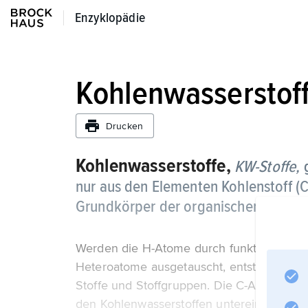
Enzyklopädie
Enzyklopädie
Kohlenwasserstof
Drucken
Kohlenwasserstoffe,
KW-Stoffe,
nur aus den Elementen Kohlenstoff (C
Grundkörper der organischen Verbin
Werden die H-Atome durch funktionelle Gr
Heteroatome ausgetauscht, entsteht darau
Stoffe und Stoffgruppen. Die C-Atome, die
den Kohlenwasserstoffen untereinander d