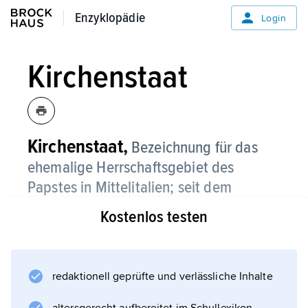
Enzyklopädie
Enzyklopädie
Login
Kirchenstaat
Kirchenstaat,
Bezeichnung für das
ehemalige Herrschaftsgebiet des
Papstes in Mittelitalien; seit dem
6. Jahrhundert auch
Patrimonium Petri
Kostenlos testen
(Vermögen des Petrus) genannt.
Kern war der Grundbesitz der Kirche in Rom
und in anderen italienischen Gebieten, der
redaktionell geprüfte und verlässliche Inhalte
aus Schenkungen und Vermächtnissen an die