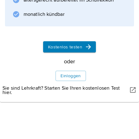
altersgerecht aufbereitet im Schullexikon
monatlich kündbar
Kostenlos testen
oder
Einloggen
Sie sind Lehrkraft? Starten Sie Ihren kostenlosen Test
hier.
WISSENMEDIA, GÜTERSLOH
Karte: Kathedrale von Bourges