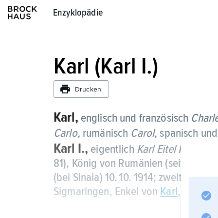
Enzyklopädie
Enzyklopädie
Karl (Karl I.)
Drucken
Karl,
englisch und französisch
Charl
Carlo,
rumänisch
Carol,
spanisch und
Karl I.,
eigentlich
Karl Eitel Friedri
81), König von Rumänien (seit 1881), 
(bei Sinaia) 10. 10. 1914; zweiter Soh
Sigmaringen, Enkel von
Karl
, Großon