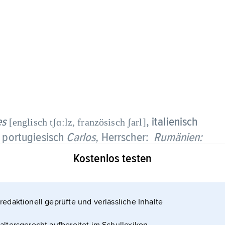
es
, italienisch
[englisch tʃɑːlz, französisch ʃarl]
 portugiesisch
Carlos,
Herrscher:
Rumänien:
ch Zephyrin von Hohenzollern,
Fürst (1866–
Kostenlos testen
* Sigmaringen 20. 4. 1839, † Schloss Peleș
n des Fürsten
Karl Anton
von Hohenzollern-
kel von
Karl II.
,
redaktionell geprüfte und verlässliche Inhalte