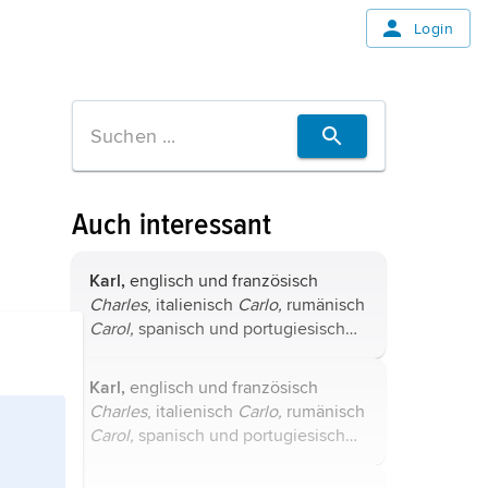
Login
Auch interessant
Karl,
englisch und französisch
Charles
, italienisch
Carlo,
rumänisch
Carol,
spanisch und portugiesisch
Carlos,
Herrscher:
Braunschweig:
Karl I.,
Herzog von Braunschweig
Karl,
englisch und französisch
(seit 1735), * Braunschweig ...
Charles
, italienisch
Carlo,
rumänisch
Carol,
spanisch und portugiesisch
Carlos,
Herrscher:
Spanien:
Karl I.,
König von Spanien,
Karl V.
.