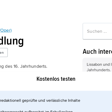
(Oper)
dlung
Auch inter
en
Lissabon und I
g des 16. Jahrhunderts.
Jahrhunderts. 
in Lissabon: I
Kostenlos testen
Admirals Don 
ein Mitglied d
Calatayud in 
ormationen zum Artikel
heiraten, ist a
Mädchen Dolor
Vasco da Gama
Schenke der W
redaktionell geprüfte und verlässliche Inhalte
berühmten Bar
wird wegen ih
Entdeckungsrei
Schönheit vo