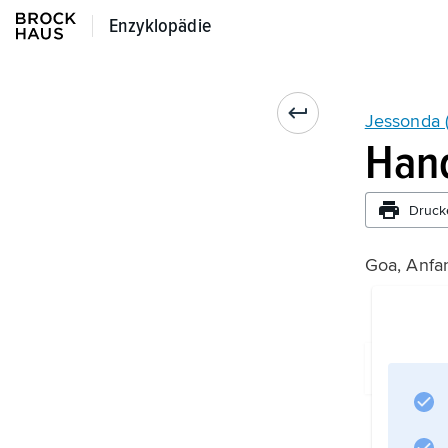
Enzyklopädie
Enzyklopädie
Jessonda 
Han
Druck
Goa, Anfan
Inf