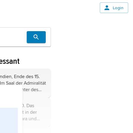
Login
essant
ndien, Ende des 15.
Im Saal der Admiralität
nès, die Tochter des
Diégo, soll Don Pédro,
es Staatsrates,
Aragón, 1830. Das
ber mit dem Offizier
es arbeitet in der
, der sich mit dem
irtin Gaspara und
tholomeo Diaz auf
rer anmutigen
se befindet, verlobt.
n mehreren Männern