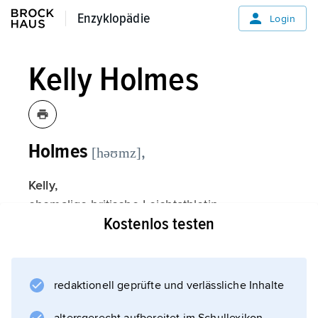
Enzyklopädie
Enzyklopädie
Login
Kelly Holmes
Holmes
,
[həʊmz]
Kelly,
ehemalige britische Leichtathletin
Kostenlos testen
(Mittelstreckenläuferin), * 19.4.1970 in Pembury
(Kent).
redaktionell geprüfte und verlässliche Inhalte
Informationen zum Artikel