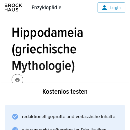
Enzyklopädie
Enzyklopädie
Login
Hippodameia
(griechische
Mythologie)
Kostenlos testen
Hippodameia,
griechische
Mythologie:
Tochter des Königs Oinomaos von Pisa in Elis.
redaktionell geprüfte und verlässliche Inhalte
Mit ihren Freiern trug der König (da ihm