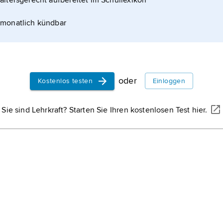
altersgerecht aufbereitet im Schullexikon
monatlich kündbar
oder
Kostenlos testen
Einloggen
Sie sind Lehrkraft? Starten Sie Ihren kostenlosen Test hier.