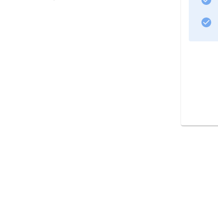
Informationen zum Artikel