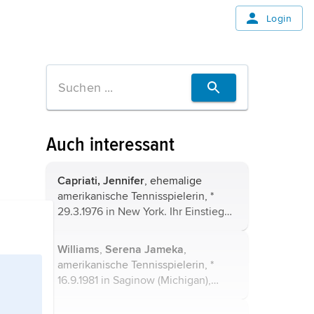
Login
Auch interessant
Capriati, Jennifer
, ehemalige
amerikanische Tennisspielerin, *
29.3.1976 in New York. Ihr Einstieg
ins Profitennis erfolgte im Jahr 1990
mit nur 13 Jahren. Die Amerikanerin
Williams
,
Serena Jameka
,
gewann ...
amerikanische Tennisspielerin, *
16.9.1981 in Saginow (Michigan),
Schwester von
Venus Williams
.
Williams gewann u. a. im Einzel den