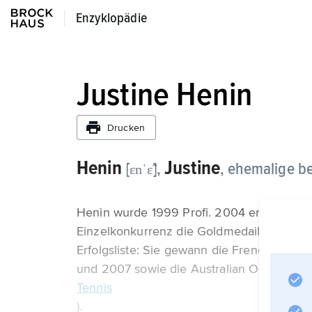
Enzyklopädie
Enzyklopädie
Justine Henin
Drucken
Henin
Justine
[
],
, ehemalige bel
εnˈε̃
Henin wurde 1999 Profi. 2004 errang sie 
Einzelkonkurrenz die Goldmedaille. Außer
Erfolgsliste: Sie gewann die French Op
und 2007 sowie die Australian Open 2004
Tennis
).