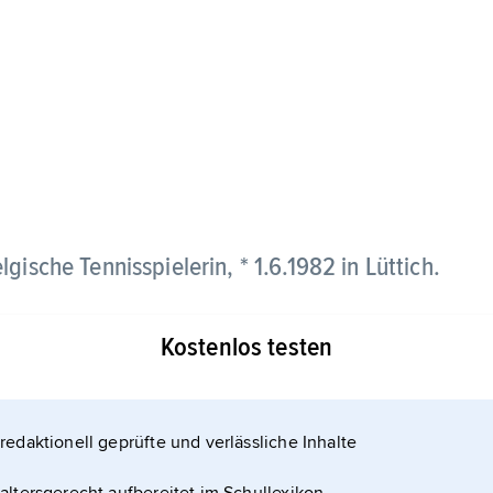
gische Tennisspielerin, * 1.6.1982 in Lüttich.
bei den Olympischen Spielen in Athen in der
Kostenlos testen
dem stehen sieben Grand-Slam-Titel auf ihrer
en 2003, 2005, 2006 und 2007, die US Open 2003
 (
redaktionell geprüfte und verlässliche Inhalte