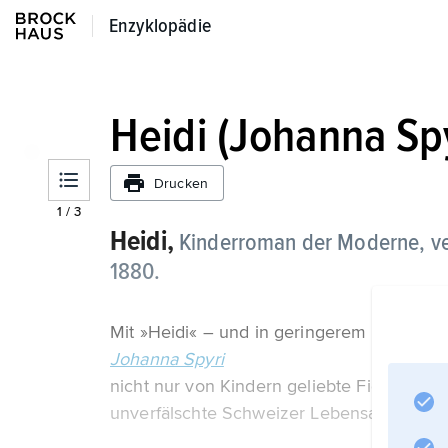
Enzyklopädie
Enzyklopädie
Heidi (Johanna Spy
Drucken
1
/
3
Heidi,
Kinderroman der Moderne, ve
1880.
Mit »Heidi« – und in geringerem Ausmaß
Johanna Spyri
nicht nur von Kindern geliebte Figuren, die
unverfälschte Schweizer Lebensart und e