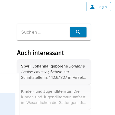
Login
Auch interessant
Spyri,
Johanna
, geborene
Johanna
Louise
Heusser,
Schweizer
Schriftstellerin, * 12.6.1827 in Hirzel
(bei Zürich), † 7.7.1901 in Zürich.
Kinder- und Jugendliteratur.
Die
Kinder- und Jugendliteratur umfasst
im Wesentlichen die Gattungen, die
auch in der Literatur für Erwachsene
anzutreffen sind. In der neueren