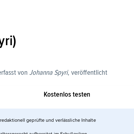
ri)
rfasst von
Johanna Spyri
, veröffentlicht
Kostenlos testen
 auch anderen Romanpersonen – schuf
 weltweit zum Inbegriff für vermeintlich reine,
redaktionell geprüfte und verlässliche Inhalte
in naturnahes Leben wurden.