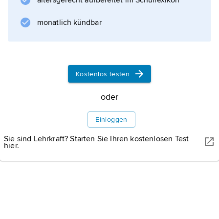
altersgerecht aufbereitet im Schullexikon
Mascot
(
monatlich kündbar
M
obile
A
steroid Surface
Kostenlos testen
Sco
oder
u
t
Einloggen
) von
Sie sind Lehrkraft? Starten Sie Ihren kostenlosen Test
Hayabusa-2
hier.
Informationen zum Artikel