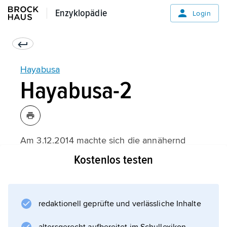
Enzyklopädie
Enzyklopädie
Login
Hayabusa
Hayabusa-2
Am 3.12.2014 machte sich die annähernd
baugleiche Raumsonde
Kostenlos testen
Hayabusa-2
auf den Weg zum Planetoiden 162173 Ryugu
(1999 JU3). Sie erreichte ihn Ende Juni 2018.
redaktionell geprüfte und verlässliche Inhalte
Anfang Oktober wurde das in Deutschland
und Frankreich entwickelte Landegerät