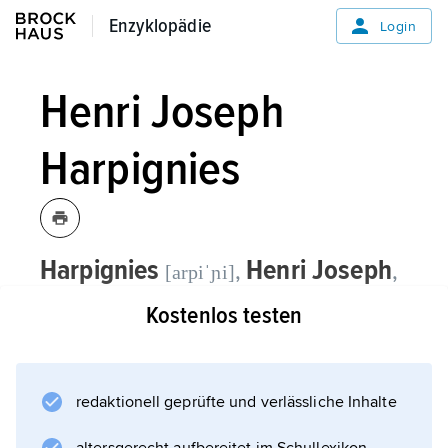
Enzyklopädie
Enzyklopädie
Login
Henri Joseph
Harpignies
Harpignies
Henri Joseph
,
,
[arpiˈɲi]
französischer Maler, * Valenciennes
Kostenlos testen
28. 7. 1819, † Saint-Privé (Département
Yonne) 28. 8. 1916;
redaktionell geprüfte und verlässliche Inhalte
malte unter dem Einfluss der Schule von
Barbizon