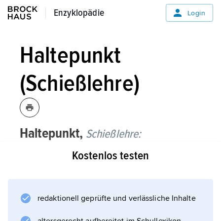
Enzyklopädie
Enzyklopädie
Login
Haltepunkt
(Schießlehre)
Haltepunkt,
Schießlehre:
Kostenlos testen
Bezeichnung für den Punkt im oder am Ziel,
auf den die Visierlinie einer Waffe gerichtet
sein muss, um das Ziel zu treffen.
redaktionell geprüfte und verlässliche Inhalte