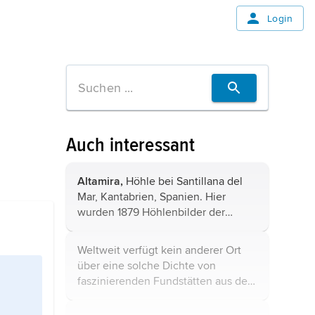
Login
Auch interessant
Altamira,
Höhle bei Santillana del
Mar, Kantabrien, Spanien. Hier
wurden 1879 Höhlenbilder der
Altsteinzeit entdeckt, die zwischen
23 000 und 15 000 Jahren alt sind.
Weltweit verfügt kein anderer Ort
Die mehrfarbigen Deckenbilder
über eine solche Dichte von
stellen ...
faszinierenden Fundstätten aus der
Alt- und Jungsteinzeit. Die
Höhlenbilder verdeutlichen den