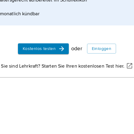
altersgerecht aufbereitet im Schullexikon
monatlich kündbar
oder
Kostenlos testen
Einloggen
WISSENMEDIA, GÜTERSLOH
reien in Nordspanien
Sie sind Lehrkraft? Starten Sie Ihren kostenlosen Test hier.