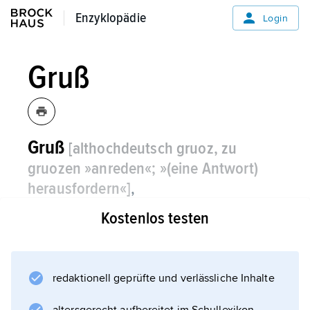
Enzyklopädie
Enzyklopädie
Login
Gruß
Gruß
[althochdeutsch gruoz, zu
gruozen »anreden«; »(eine Antwort)
herausfordern«]
,
Kostenlos testen
Worte und Gebärden bei Begegnung, Ankunft
und Abschied.
redaktionell geprüfte und verlässliche Inhalte
Informationen zum Artikel