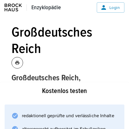
Enzyklopädie
Enzyklopädie
Login
Großdeutsches
Reich
Großdeutsches Reich,
Großdeutschland,
Kostenlos testen
zunächst informelle Bezeichnung für das
Deutsche Reich nach dem »Anschluss«
Österreichs (März 1938); später, v. a. im
redaktionell geprüfte und verlässliche Inhalte
Verlauf des Zweiten Weltkriegs (1939–45),