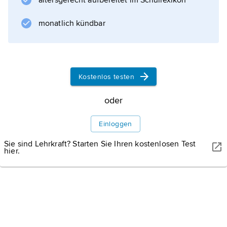
altersgerecht aufbereitet im Schullexikon
auch offiziell gebraucht.
monatlich kündbar
Informationen zum Artikel
Kostenlos testen
oder
Einloggen
Sie sind Lehrkraft? Starten Sie Ihren kostenlosen Test
hier.