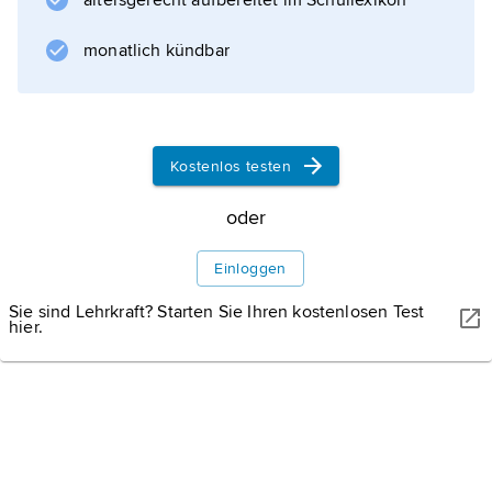
altersgerecht aufbereitet im Schullexikon
besonderen Regelungen existierten, im Land
der Arbeitsstätte mit ihren dort erzielten
monatlich kündbar
Arbeitseinkünften nur beschränkt
steuerpflichtig (§ 49 Einkommensteuergesetz
[EStG]); damit entfielen dort eine Reihe von
steuerlichen Abzugsmöglichkeiten,
Kostenlos testen
oder
Informationen zum Artikel
Einloggen
Sie sind Lehrkraft? Starten Sie Ihren kostenlosen Test
hier.