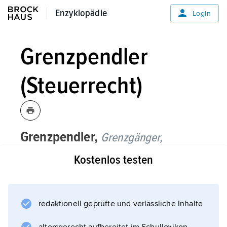
Enzyklopädie
Enzyklopädie
Login
Grenzpendler
(Steuerrecht)
Grenzpendler,
Grenzgänger,
Steuerrecht:
Kostenlos testen
Personen, die ihren Wohnsitz im Ausland
haben und von dort aus zu ihrer Arbeitsstätte
im Inland pendeln (oder umgekehrt).
redaktionell geprüfte und verlässliche Inhalte
Grenzpendler wären, sofern keine