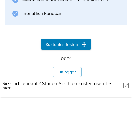
altersgerecht aufbereitet im Schullexikon
christlichen Sprachgebrauch zentraler Begriff
des Neuen Testaments zur Beschreibung des
monatlich kündbar
Gottesverhältnisses des durch
Jesus Christus
mit Gott versöhnten Menschen (u. a.
Römerbrief 8, 14–17; Galaterbrief 4, 6 f.).
Kostenlos testen
oder
Informationen zum Artikel
Einloggen
Sie sind Lehrkraft? Starten Sie Ihren kostenlosen Test
hier.