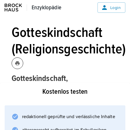
Enzyklopädie
Enzyklopädie
Login
Gotteskindschaft
(Religionsgeschichte)
Gotteskindschaft,
Religionsgeschichte:
Kostenlos testen
Bezeichnung für das
(Verwandtschafts-)Verhältnis der Götter
untereinander oder zwischen den Göttern
redaktionell geprüfte und verlässliche Inhalte
und ausgewählten Menschen (Heroen); im