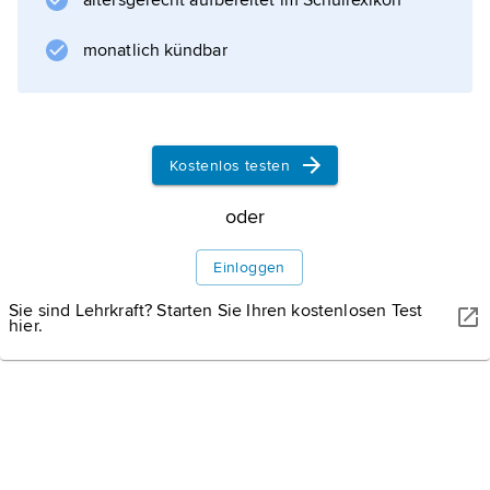
altersgerecht aufbereitet im Schullexikon
wo er neben den Grundsatz der
Gleichberechtigung
monatlich kündbar
tritt. In § 75 Betriebsverfassungsgesetz sind
die allgemeinen Grundsätze der
Gleichbehandlung zusammengefasst. Als
privatrechtliches, aus dem
Kostenlos testen
oder
Informationen zum Artikel
Einloggen
Sie sind Lehrkraft? Starten Sie Ihren kostenlosen Test
hier.