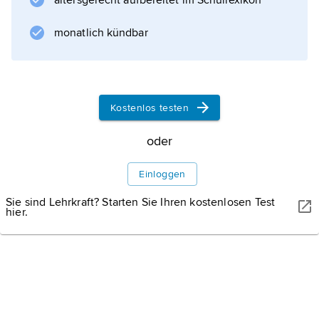
altersgerecht aufbereitet im Schullexikon
Co., konstruierte 1892 sein erstes Automobil
und gründete 1903 die
monatlich kündbar
Ford Motor Co.
, deren Präsident er bis 1919 und 1943–45
war. Zwischenzeitlich wurde das
Unternehmen von Fords Sohn
Kostenlos testen
Edsel Bryant
oder
geleitet, dessen Sohn
Henry II.
Einloggen
seinen Großvater als Präsident 1945 ablöste.
Die Gesamtheit der technischen,
Sie sind Lehrkraft? Starten Sie Ihren kostenlosen Test
hier.
wirtschaftlichen und
Werke
Weitere Medien