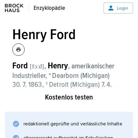
Enzyklopädie
Enzyklopädie
Login
Henry Ford
Ford
Henry
,
, amerikanischer
[fɔːd]
Industrieller, * Dearborn (Michigan)
30. 7. 1863, † Detroit (Michigan) 7. 4.
1947; erlangte Weltruf durch die
Kostenlos testen
Produktion des Modells T. (»Tin Lizzy«),
von dem 1908–27 mehr als 15 Mio.
Wagen verkauft wurden. –
redaktionell geprüfte und verlässliche Inhalte
Ford war zunächst Ingenieur bei der Edison