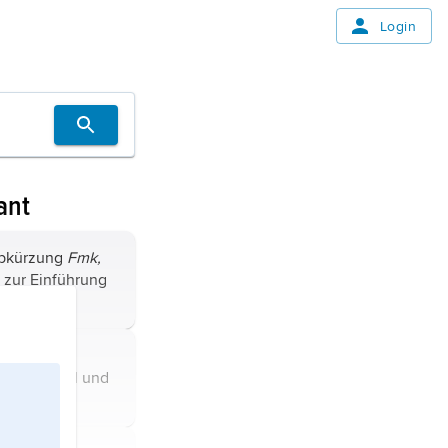
Login
ant
bkürzung
Fmk,
 zur Einführung
inheit in
00 Penniä (p).
ür
r
zneimittel und