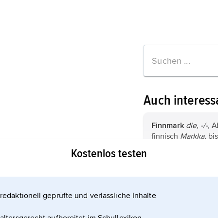
Auch interess
Finnmark
die, -/-,
A
finnisch
Markka,
bis
des
Euro
Währungse
Kostenlos testen
Finnland, 1 Fmk = 1
BfArM,
Abkürzung f
B
undesinstitut
f
ür
A
M
edizinprodukte
.
redaktionell geprüfte und verlässliche Inhalte
tionen zum Artikel