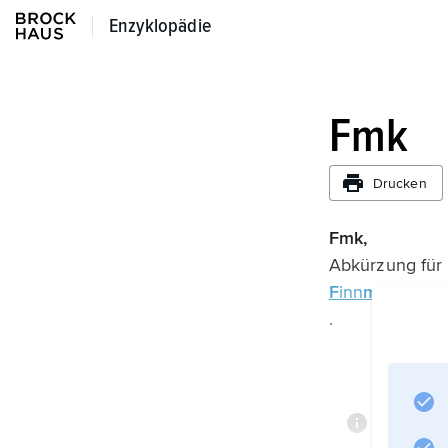
Enzyklopädie
Enzyklopädie
Fmk
Drucken
Fmk,
Abkürzung für
F
inn
m
ar
k
.
Informa