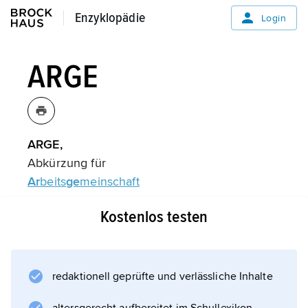
Enzyklopädie
Enzyklopädie
Login
ARGE
ARGE,
Abkürzung für
Ar
beits
ge
meinschaft
.
Kostenlos testen
Informationen zum Artikel
redaktionell geprüfte und verlässliche Inhalte