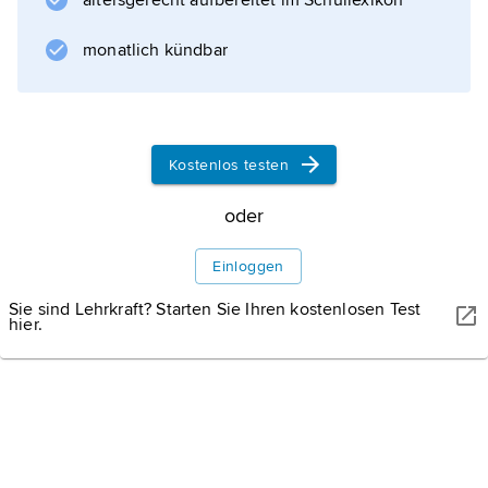
altersgerecht aufbereitet im Schullexikon
bewegen. Die Flugbahnen aerodynamischer
Flugkörper sind gegenüber den
monatlich kündbar
Bewegungsbahnen ballistischer Flugkörper
durch Einwirkung aerodynamischer Kräfte
Kostenlos testen
Informationen zum Artikel
oder
Einloggen
Sie sind Lehrkraft? Starten Sie Ihren kostenlosen Test
hier.