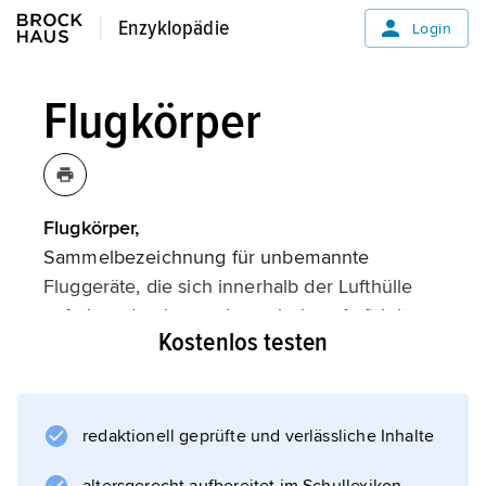
Enzyklopädie
Enzyklopädie
Login
Flugkörper
Flugkörper,
Sammelbezeichnung für unbemannte
Fluggeräte, die sich innerhalb der Lufthülle
auf einer durch aerodynamischen Auftrieb
Kostenlos testen
gestützten Flugbahn
(aerodynamische Flugkörper)
oder auf einer aus Antriebs- und ballistischer
Freiflugbahn bestehenden Bahn
redaktionell geprüfte und verlässliche Inhalte
(ballistische Flugkörper)